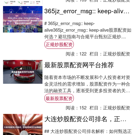
365jz_error_msg:: keep-alive365jz_error_msg:: keep-alive股票配资如何选？避坑指南与合规平台甄别
# 365jz_error_msg:: keep-
alive365jz_error_msg:: keep-alive股票配资如
何选？避坑指南与合规平台甄别正规炒....
正规炒股配资
阅读：
122
栏目：
正规炒股配资
最新股票配资网平台推荐
随着资本市场的不断发展和个人投资者对资
金灵活性的需求增加，股票配资作为一种合
法的融资工具，逐渐受到更多投资者的关
注。2024年最新股票配资，市场上涌现出一
最新股票配资
批新的....
阅读：
152
栏目：
正规炒股配资
大连炒股配资公司排名，正规股票配资平台哪家好
## 大连炒股配资公司排名解析：如何甄选正