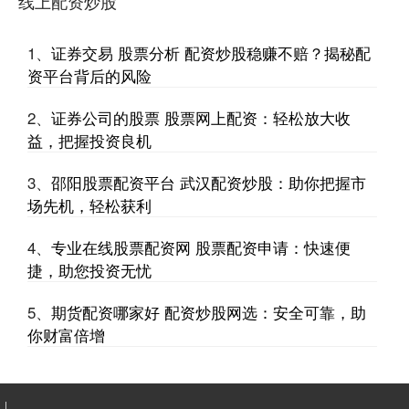
线上配资炒股
网络股票配资是一种新型的金融服务专业股票配资价格，它为投资者
提供杠杆资金，放大投资资金，从而提高投资收益。与传统融资方式
1、
证券交易 股票分析 配资炒股稳赚不赔？揭秘配
合肥股票配资 全国股票配资公司：助您投资，成就财富梦想
资平台背后的风险
线上配资炒股
2024-11-29
2、
证券公司的股票 股票网上配资：轻松放大收
在当今竞争激烈的金融市场中，股票配资已成为投资者实现财富梦想
的重要工具。全国股票配资公司为投资者提供杠杆资金合肥股票配资
益，把握投资良机
股票配资利息 炒股配资平台选：助你投资更上一层楼
3、
邵阳股票配资平台 武汉配资炒股：助你把握市
最新股票配资
场先机，轻松获利
2025-01-20
在股票投资领域，配资平台扮演着至关重要的角色，为投资者提供杠
4、
专业在线股票配资网 股票配资申请：快速便
杆资金，放大投资收益。选择合适的炒股配资平台，可以有效提升投
捷，助您投资无忧
邵阳股票配资 股票配资风险：高收益背后的潜在陷阱
5、
期货配资哪家好 配资炒股网选：安全可靠，助
最新股票配资
2025-06-10
你财富倍增
股票配资是一种杠杆投资方式，允许投资者以较小的自有资金撬动更
大的资金进行股票投资。虽然它提供了高收益的可能性，但其背后也