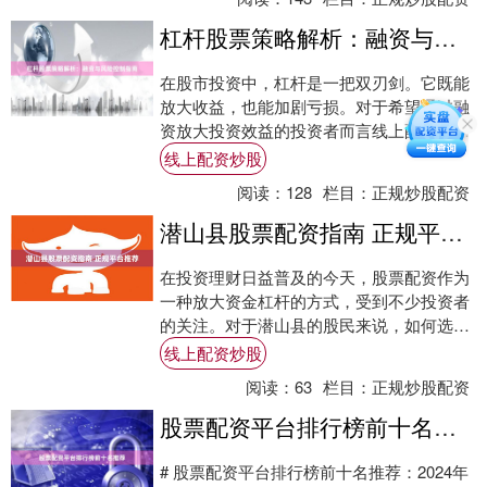
杠杆股票策略解析：融资与风险控制指南
在股市投资中，杠杆是一把双刃剑。它既能
放大收益，也能加剧亏损。对于希望通过融
资放大投资效益的投资者而言线上配资炒
股，理解杠杆股票策略的核心逻辑与风险控
线上配资炒股
制方法至关....
阅读：
128
栏目：
正规炒股配资
潜山县股票配资指南 正规平台推荐
在投资理财日益普及的今天，股票配资作为
一种放大资金杠杆的方式，受到不少投资者
的关注。对于潜山县的股民来说，如何选择
正规、安全的配资平台线上配资炒股，是参
线上配资炒股
与配资交....
阅读：
63
栏目：
正规炒股配资
股票配资平台排行榜前十名推荐
# 股票配资平台排行榜前十名推荐：2024年