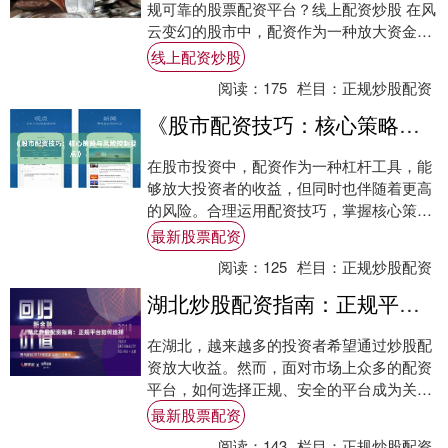
规可靠的股票配资平台？线上配资炒股 在风
云变幻的股市中，配资作为一种放大资金杠
杆的工具，吸引了众多投资者的目光。大连
线上配资炒股
作....
阅读：
175
栏目：
正规炒股配资
《股市配资技巧：核心策略与风险控制要点》
在股市投资中，配资作为一种杠杆工具，能
够放大投资者的收益，但同时也伴随着更高
的风险。合理运用配资技巧，掌握核心策略
与风险控制要点，是投资者在市场中稳健前
最新股票配资
行的关键....
阅读：
125
栏目：
正规炒股配资
湖北炒股配资指南：正规平台如何选择
在湖北，越来越多的投资者希望通过炒股配
资放大收益。然而，面对市场上众多的配资
平台，如何选择正规、安全的平台成为关键
问题。本文将为您提供一份实用的湖北炒股
最新股票配资
配资指南....
阅读：
143
栏目：
正规炒股配资