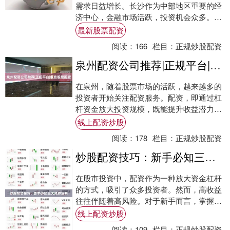
需求日益增长。长沙作为中部地区重要的经
济中心，金融市场活跃，投资机会众多。然
而，许多投资者在抓住市场机遇时，往往面
最新股票配资
临资金不....
阅读：
166
栏目：
正规炒股配资
泉州配资公司推荐|正规平台|低息股票配资
在泉州，随着股票市场的活跃，越来越多的
投资者开始关注配资服务。配资，即通过杠
杆资金放大投资规模，既能提升收益潜力，
也伴随一定风险。因此，选择一家正规、低
线上配资炒股
息的配资....
阅读：
178
栏目：
正规炒股配资
炒股配资技巧：新手必知三大风控法则
在股市投资中，配资作为一种放大资金杠杆
的方式，吸引了众多投资者。然而，高收益
往往伴随着高风险。对于新手而言，掌握科
学的炒股配资技巧，尤其是风险控制法则，
线上配资炒股
是保障资....
阅读：
109
栏目：
正规炒股配资